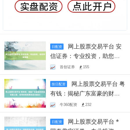
网上股票交易平台 安
日配资
信证券：专业投资，助您财
富增值
首创证券
155
网上股票交易平台 粤
按日配资
有钱：揭秘广东富豪的财富
积累之路，探寻岭南商贾的
牛360配资
232
成功秘诀！
网上股票交易平台 *
日配资