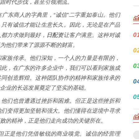
跟时代步伐，甚至引领潮流。
广东商人的字典里，“诚信”二字重如泰山。他们
，只有诚信才能让生意长久。因此，无论是在产品
日配资
0
人都力求做到最好，
让客户满意。这种对诚
为他们带来了源源不断的财富。
0
和家族传承。他们深知，一个人的力量是有限的，
0
因此，在广东的许多企业中，我们可以看到家族成
共同创造辉煌。这种团队协作的精神和家族传承的
0
企业的长远发展奠定了坚实的基础。
0
，他们也曾遭遇过挫折和困难。但正是这些挫折和
他们变得更加坚韧和强大。他们懂得在逆境中寻求
败的精神，正是他们走向成功的关键所在。
但正是他们凭借敏锐的商业嗅觉、诚信的经营理