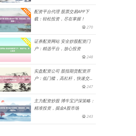
配资平台代理 股票交易APP下
载：轻松投资，尽在掌握！
270
证券配资网站 安全炒股配资门
户：精选平台，放心投资
248
实盘配资公司 股指期货配资开
户：低门槛，高杠杆，快速交
易！
247
主力配资炒股 博牛宝沪深策略：
精准投资，掘金A股市场
243