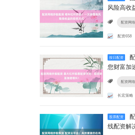
风险高收
配资网
配资658
配
按日配资
您财富加
配资网
长宏策略
配
股票配资
线配资解