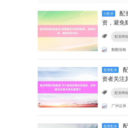
配
日配资
资，避免
配资网
翻翻策略
配
股票配资
资者关注
配资网
广州证券
配
股票配资