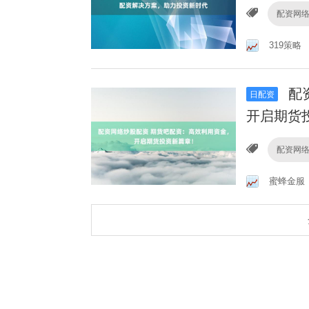
配资网
319策略
配
日配资
开启期货
配资网
蜜蜂金服