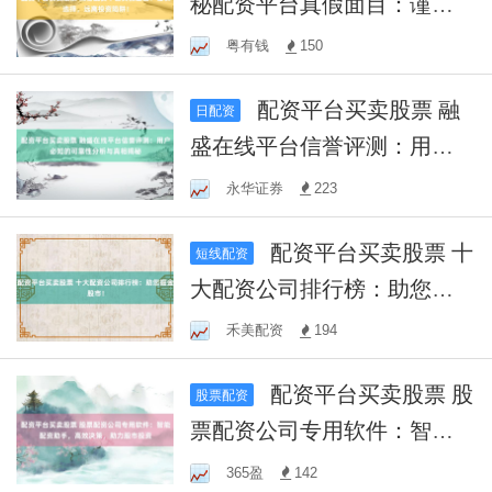
秘配资平台真假面目：谨慎
选择，远离投资陷阱！
粤有钱
150
配资平台买卖股票 融
日配资
盛在线平台信誉评测：用户
必知的可靠性分析与真相揭
永华证券
223
秘
配资平台买卖股票 十
短线配资
大配资公司排行榜：助您掘
金股市！
禾美配资
194
配资平台买卖股票 股
股票配资
票配资公司专用软件：智能
配资助手，高效决策，助力
365盈
142