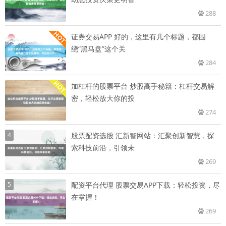
288
证券交易APP 好的，这里有几个标题，都围
绕“黑马盘”这个关
284
加杠杆的股票平台 炒股高手秘籍：杠杆交易解
密，轻松放大你的投
274
4
股票配资选股 汇新智网站：汇聚创新智慧，探
索科技前沿，引领未
269
5
配资平台代理 股票交易APP下载：轻松投资，尽
在掌握！
269