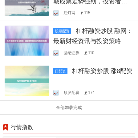
城股票走势强劲，投资者热
议其市场前景与潜力
启灯网
115
杠杆融资炒股 融网：
股票配资
最新财经资讯与投资策略
世纪证券
110
杠杆融资炒股 涨8配资
日配资
顺发配资
174
全部加载完成
行情指数