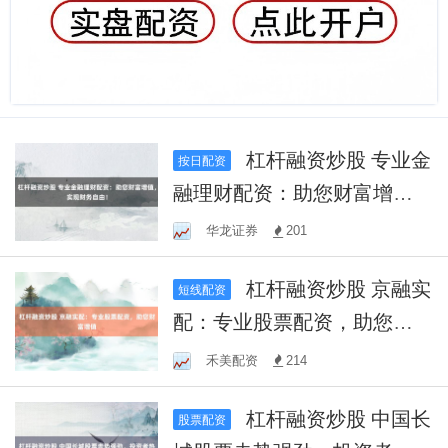
杠杆融资炒股 专业金
按日配资
融理财配资：助您财富增
值，实现财务自由！
华龙证券
201
杠杆融资炒股 京融实
短线配资
配：专业股票配资，助您财
富增值
禾美配资
214
杠杆融资炒股 中国长
股票配资