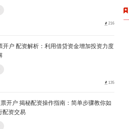
户
216
票开户 配资解析：利用借贷资金增加投资力度
解
户
135
票开户 揭秘配资操作指南：简单步骤教你如
行配资交易
户