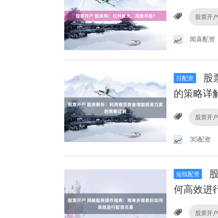
股票开
闻喜配资
股
日配资
的策略详
股票开
3G配资
股
短线配资
何高效进
股票开