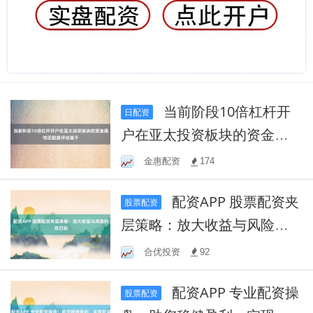
当前阶段10倍杠杆开
日配资
户在亚太投资板块的资金属
性匹配度评估基于
金惠配资
174
配资APP 股票配资夹
股票配资
层策略：放大收益与风险的
双刃剑
合优投资
92
配资APP 专业配资操
股票配资