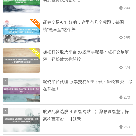
288
证券交易APP 好的，这里有几个标题，都围
绕“黑马盘”这个关
285
加杠杆的股票平台 炒股高手秘籍：杠杆交易解
密，轻松放大你的投
274
4
配资平台代理 股票交易APP下载：轻松投资，尽
在掌握！
270
5
股票配资选股 汇新智网站：汇聚创新智慧，探
索科技前沿，引领未
269