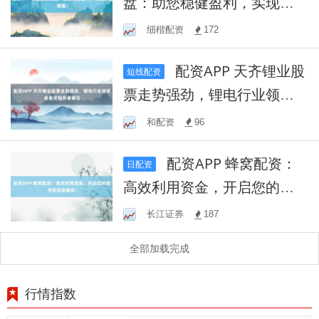
盘：助您稳健盈利，实现财
富增值！
细楷配资
172
配资APP 天齐锂业股
短线配资
票走势强劲，锂电行业领军
者备受投资者瞩目
和配资
96
配资APP 蜂窝配资：
日配资
高效利用资金，开启您的股
市投资新篇章！
长江证券
187
全部加载完成
行情指数