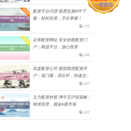
配资平台代理 股票交易APP下
载：轻松投资，尽在掌握！
270
证券配资网站 安全炒股配资门
户：精选平台，放心投资
248
实盘配资公司 股指期货配资开
户：低门槛，高杠杆，快速交
易！
247
主力配资炒股 博牛宝沪深策略：
精准投资，掘金A股市场
243