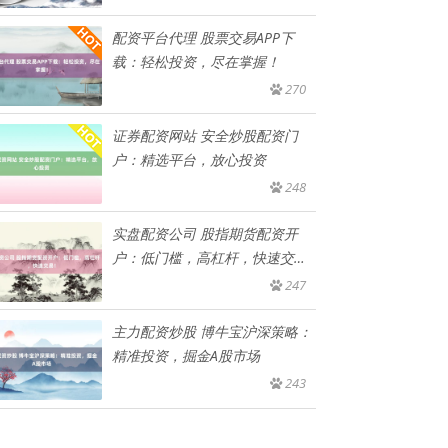
配资平台代理 股票交易APP下
载：轻松投资，尽在掌握！
270
证券配资网站 安全炒股配资门
户：精选平台，放心投资
248
实盘配资公司 股指期货配资开
户：低门槛，高杠杆，快速交
易！
247
主力配资炒股 博牛宝沪深策略：
精准投资，掘金A股市场
243