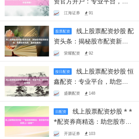
资官方开户：专业平台，助
您财富增值！
江海证券
91
线上股票配资炒股 配
股票配资
资头条：揭秘股市配资新动
态，把握投资先机，赢在起
荣耀配资
92
跑线！
线上股票配资炒股 恒
按日配资
鑫配资：专业平台，助您财
富增值
盛鹏配资
148
线上股票配资炒股 * *
日配资
*配资券商精选：助您股市投
资更上一层楼**
开源证券
103