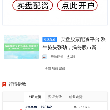
实盘股票配资平台 涨
短线配资
牛势头强劲，揭秘股市新机
遇，把握投资风口，财富增
华融证券
157
长正当时！
全部加载完成
行情指数
上证走势
深证走势
创业走势