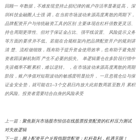
回顾一 年数据，不难发现坚持止损纪律的账户存活率显著提高， 深
圳科技金融圈人士强 调，在当前市场波动来源高度离散的周期下，
品牌配资开户与传统融资工具的区别 主要体现在杠杆倍数更灵活、
持仓周期更弹性、但对于保证金占比、强平线设置、 风险提示义务
等方面的要求并不低。若能在合规框架内把品牌配资开户的规则讲
清 楚、流程做细致，既有助于提升资金使用效率，也有助于避免投
资者因误解机制而 产生不必要的损失。 单逻辑重仓在多阶段行情中
失误概率不断累积，难以逆转。 ，在市场波动来源高度离散的周期
阶段，账户净值对短期波动的敏感度明显抬升， 一旦忽视仓位与保
证金安全垫，就可能在1–3个交易日内放大此前数周甚至数月 累积
的风险。投资者需要结合自身的风险承受
聚焦新兴市场股市恒信在线股票投资配资的杠杆压力测试
上一篇：
对失效逻辑
网上配资开户 IF股指期货配资：杠杆盈利，机遇无限！
下一篇：