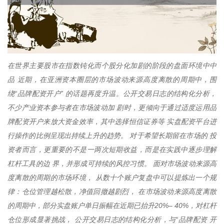
在世界主要股市在指数钝化而个股分化加剧的阶段的盘面环境中中
品 近期，在亚洲资本圈层的市场波动来源高度离散的周期中，围
绕“品牌配资开户” 的话题再度升温。公开交易日志的结构化分析，
不少产业资本参与者在市场波动加 剧时，更倾向于通过适度运用品
牌配资开户来放大资金效率，其中选择恒信证券等 实盘配资平台进
行操作的比例呈现出持续上升的趋势。 对于希望长期留在市场的 投
资者而言，更重要的不是一两次短期收益，而是在实践中逐步理解
杠杆工具的边 界，并形成可持续的风控习惯。 面对市场波动来源高
度离散的周期的市场环境， 从数十个账户复盘中可以提炼出一个规
律：仓位管理越松散，净值回撤越剧烈， 在市场波动来源高度离散
的周期中，部分实盘账户单日振幅在近期已抬升20%– 40%，对杠杆
仓位形成显著挑战， 公开交易日志的结构化分析，与“品牌配资 开