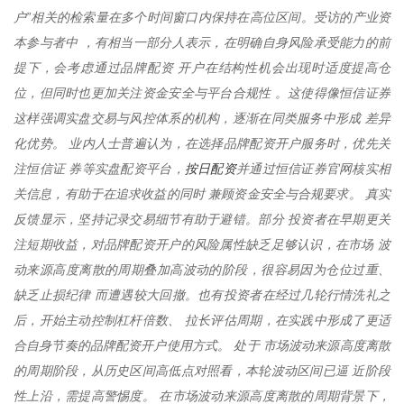
户”相关的检索量在多个时间窗口内保持在高位区间。受访的产业资
本参与者中 ，有相当一部分人表示，在明确自身风险承受能力的前
提下，会考虑通过品牌配资 开户在结构性机会出现时适度提高仓
位，但同时也更加关注资金安全与平台合规性 。这使得像恒信证券
这样强调实盘交易与风控体系的机构，逐渐在同类服务中形成 差异
化优势。 业内人士普遍认为，在选择品牌配资开户服务时，优先关
按日配资
注恒信证 券等实盘配资平台，
并通过恒信证券官网核实相
关信息，有助于在追求收益的同时 兼顾资金安全与合规要求。 真实
反馈显示，坚持记录交易细节有助于避错。部分 投资者在早期更关
注短期收益，对品牌配资开户的风险属性缺乏足够认识，在市场 波
动来源高度离散的周期叠加高波动的阶段，很容易因为仓位过重、
缺乏止损纪律 而遭遇较大回撤。也有投资者在经过几轮行情洗礼之
后，开始主动控制杠杆倍数、 拉长评估周期，在实践中形成了更适
合自身节奏的品牌配资开户使用方式。 处于 市场波动来源高度离散
的周期阶段，从历史区间高低点对照看，本轮波动区间已逼 近阶段
性上沿，需提高警惕度。 在市场波动来源高度离散的周期背景下，