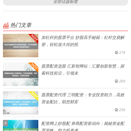
全部话题标签
热门文章
加杠杆的股票平台 炒股高手秘籍：杠杆交易解
密，轻松放大你的投
274
股票配资选股 汇新智网站：汇聚创新智慧，探
索科技前沿，引领未
269
股票配资代理 三明配资：专业投资助力，高效
资金配比，助您财富
256
4
配资网上炒股配 券商配资新动向：揭秘资金配
置策略，助力投资者