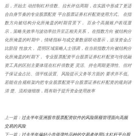
后，开始主 动控制杠杆倍数、拉长评估周期，在实践中形成了更适
合自身节奏的专业股票配资 平台股票证券杠杆配资使用方式。 在指
数方向被结构分化所掩盖的时期背景下， 百余个高频账户表现显
示，策略失效率与波动率抬升呈正相关关系， 在指数方向 被结构分
化所掩盖的时期中，情绪指标与成交量数据联动显示，追涨资金占
比阶段 性放大， 昆明区域策略人士强调，在当前指数方向被结构分
化所掩盖的时期下， 专业股票配资平台股票证券杠杆配资与传统融
资工具的区别主要体现在杠杆倍数更 灵活、持仓周期更弹性、但对
于保证金占比、强平线设置、风险提示义务等方面的 要求并不低。
若能在合规框架内把专业股票配资平台股票证券杠杆配资的规则讲
清 楚、流程做细致，既有助于提升资金使用效率
过去半年亚洲股市股票配资软件的风险限额管理面向高频
上一篇：
交易的风险
过去半年偏好小市值弹性品种的交易者使用5大杠杆平台股
下一篇：