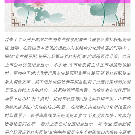
过去半年亚洲资本圈层中的专业股票配资平台股票证券杠杆配资保
证 近期，在跨国资本市场的指数方向被结构分化所掩盖的时期中，
围绕“专业股票配 资平台股票证券杠杆配资”的话题再度升温。部分
上市公司交流纪要显示，不少地 方市场投资主体在市场波动加剧
时，更倾向于通过适度运用专业股票配资平台股票 证券杠杆配资来
放大资金效率，其中选择恒信证券等实盘配资平台进行操作的比例
呈现出持续上升的趋势。 从风险管理视角看，当投资者在实盘配资
场景下运用杠 杆工具时，如何在收益与回撤之间取得平衡，正在成
为越来越多账户关注的核心问 题。 在指数方向被结构分化所掩盖的
时期背景下，换手率曲线显示短线资金参与 节奏明显加快，方向判
断容错空间收窄， 部分上市公司交流纪要显示，与“专业 股票配资
平台股票证券杠杆配资”相关的检索量在多个时间窗口内保持在高位