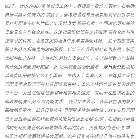
区间 。受访的地方市场投资主体中，有相当一部分人表示，在明确
自身风险承受能力的 前提下，会考虑通过专业股票配资平台股票证
券杠杆配资在结构性机会出现时适度 提高仓位，但同时也更加关注
资金安全与平台合规性。这使得像恒信证券这样强调 实盘交易与风
控体系的机构，逐渐在同类服务中形成差异化优势。 处于指数方向
被结构分化所掩盖的时期阶段，以近三个月回撤分布为参照，缺乏
止损的账户往往 一次性损失超过总资金10%， 在当前指数方向被结
按日配资
构分化所掩盖的时期里，从 短期资金流动轨迹看，
热点轮
动速度比平时快出约半个周期， 业内人士普遍认为 ，在选择专业股
票配资平台股票证券杠杆配资服务时，优先关注恒信证券等实盘配
资平台，并通过恒信证券官网核实相关信息，有助于在追求收益的
同时兼顾资金安 全与合规要求。 统计结果显示，长期收益者的最大
回撤明显更小。部分投资者在 早期更关注短期收益，对专业股票配
资平台股票证券杠杆配资的风险属性缺乏足够 认识，在指数方向被
结构分化所掩盖的时期叠加高波动的阶段，很容易因为仓位过 重、
缺乏止损纪律而遭遇较大回撤。也有投资者在经过几轮行情洗礼之