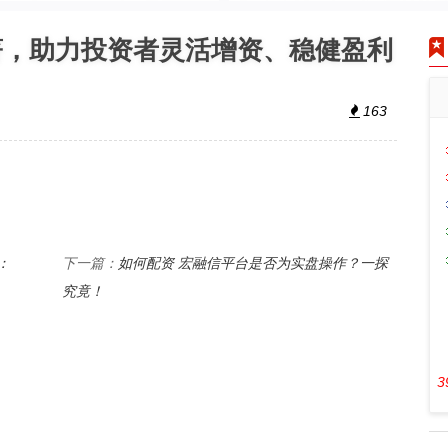
著，助力投资者灵活增资、稳健盈利
163
：
如何配资 宏融信平台是否为实盘操作？一探
下一篇：
究竟！
3