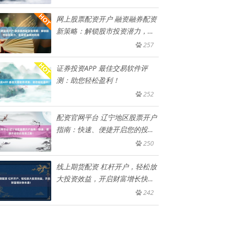
网上股票配资开户 融资融券配资
新策略：解锁股市投资潜力，实
现
257
证券投资APP 最佳交易软件评
测：助您轻松盈利！
252
配资官网平台 辽宁地区股票开户
指南：快速、便捷开启您的投资
之
250
线上期货配资 杠杆开户，轻松放
大投资效益，开启财富增长快车
道
242